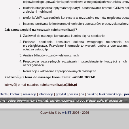
odpowiedniego upoważnienia pośrednictwo w negocjacjach warunków umow
telefonia stacjonarna: optymalizacja taryf, zastosowanie bramek GSM w ce
z sieciami mobilnymi;
telefonia VoIP: szczególnie korzystna w przypadku rozmów międzynarodow
Internet: porównanie konkurencyjnych ofert operatorów, propozycja najkorzy
Jak zaoszczędzić na kosztach telekomunikacji?
Zadzwoń do naszego konsultanta i umów się na spotkanie.
Podczas spotkania konsultant dokona wstępnego rozeznania specy
przedsiębiorstwa. Przydatne informacje to warunki umów z operatorami,
opłat za usługi, itp.
Analiza billingów rozmów telefonicznych.
Propozycja oszczędnych rozwiązań i przedstawienie korzyści z ich 
oszczędności)
Realizacja i wdrożenie zaproponowanych rozwiązań.
Zadzwoń już teraz do naszego konsultanta: +48 501 763 141
lub wyślij e-mail na adres
telekomunikacja@ibh.pl
oferta
|
kontakt
|
realizacje
|
informacje
|
greylist
|
poczta
|
ca
|
bielsko
|
telekomunikacja
|
po
Copyright © by
A-NET
2006 - 2026