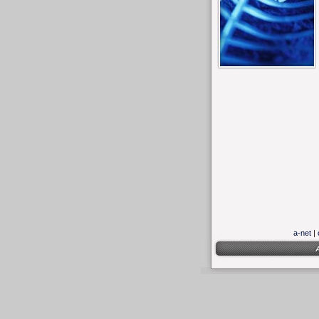
a-net
|