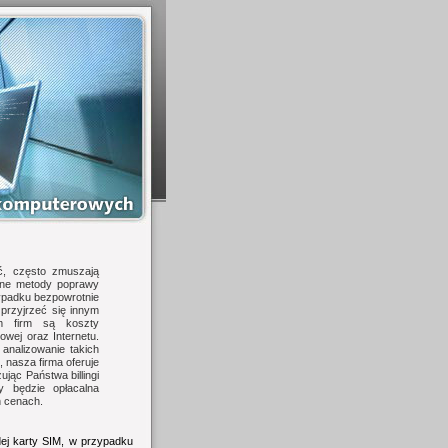
ć, często zmuszają
alne metody poprawy
zypadku bezpowrotnie
przyjrzeć się innym
m firm są koszty
owej oraz Internetu.
analizowanie takich
, nasza firma oferuje
jąc Państwa billingi
y będzie opłacalna
h cenach.
ażdej karty SIM, w przypadku