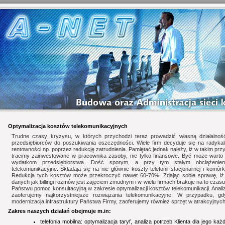
Optymalizacja kosztów telekomunikacyjnych
Trudne czasy kryzysu, w których przychodzi teraz prowadzić własną działalnoś
przedsiębiorców do poszukiwania oszczędności. Wiele firm decyduje się na radyk
rentowności np. poprzez redukcję zatrudnienia. Pamiętać jednak należy, iż w takim pr
tracimy zainwestowane w pracownika zasoby, nie tylko finansowe. Być może warto 
wydatkom przedsiębiorstwa. Dość sporym, a przy tym stałym obciążenie
telekomunikacyjne. Składają się na nie głównie koszty telefonii stacjonarnej i komórk
Redukcja tych kosztów może przekroczyć nawet 60-70%. Zdając sobie sprawę, iż 
danych jak billingi rozmów jest zajęciem żmudnym i w wielu firmach brakuje na to czasu
Państwu pomoc konsultacyjną w zakresie optymalizacji kosztów telekomunikacji. Analizu
zaoferujemy najkorzystniejsze rozwiązania telekomunikacyjne. W przypadku, gd
modernizacja infrastruktury Państwa Firmy, zaoferujemy również sprzęt w atrakcyjnyc
Zakres naszych działań obejmuje m.in:
telefonia mobilna: optymalizacja taryf, analiza potrzeb Klienta dla jego k