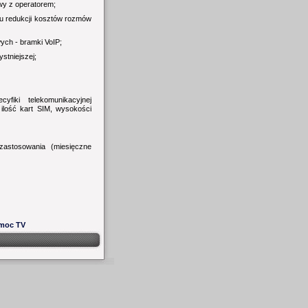
y z operatorem;
lu redukcji kosztów rozmów
ych - bramki VoIP;
stniejszej;
fiki telekomunikacyjnej
 ilość kart SIM, wysokości
zastosowania (miesięczne
moc TV